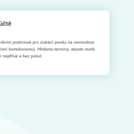
účtě
ěním podmínek pro získání peněz na nemovitost
čení kontokorentu). Hlídáme termíny, abyste mohli
o nejdříve a bez pokut.