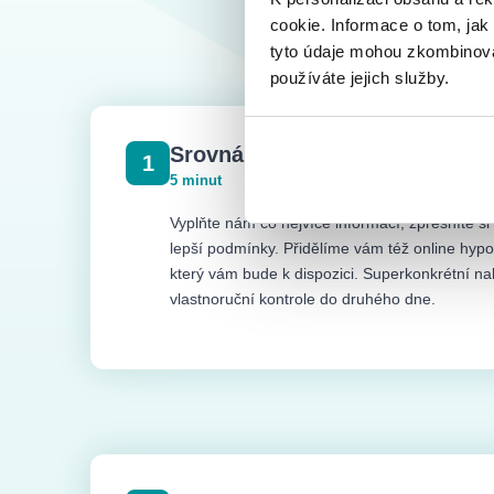
cookie. Informace o tom, jak
tyto údaje mohou zkombinovat
používáte jejich služby.
Srovnání všech hypoték v ČR
1
5 minut
Vyplňte nám co nejvíce informací, zpřesníte si
lepší podmínky. Přidělíme vám též online hypot
který vám bude k dispozici. Superkonkrétní 
vlastnoruční kontrole do druhého dne.