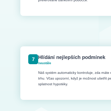
preferované bankovní pobočce.
Hlídání nejlepších podmínek
7
neustále
Náš systém automaticky kontroluje, zda máte 
trhu. Včas upozorní, když je možnost ušetřit p
splatnost hypotéky.