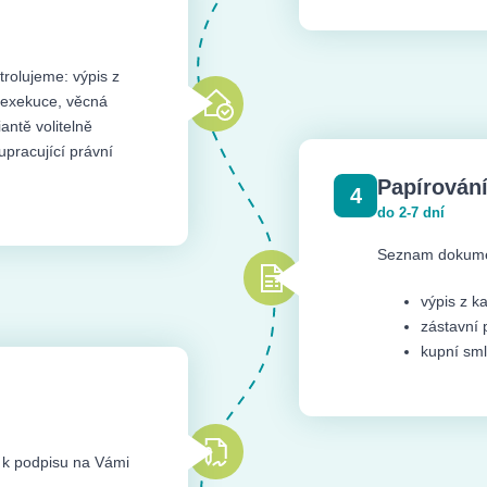
rolujeme: výpis z
, exekuce, věcná
antě volitelně
pracující právní
Papírování
4
do 2-7 dní
Seznam dokumen
výpis z k
zástavní
kupní sm
 k podpisu na Vámi