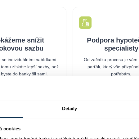
kážeme snížit
Podpora hypote
okovou sazbu
specialisty
 se individuálními nabídkami
Od začátku procesu je vám k
 tomu získáte lepší sazby, než
parťák, který vše přizpůs
byste do banky šli sami.
potřebám.
Detaily
á cookies
Jak probíhá vyřízení hypotéky s námi
klam, poskytování funkcí sociálních médií a analýze naší návšt