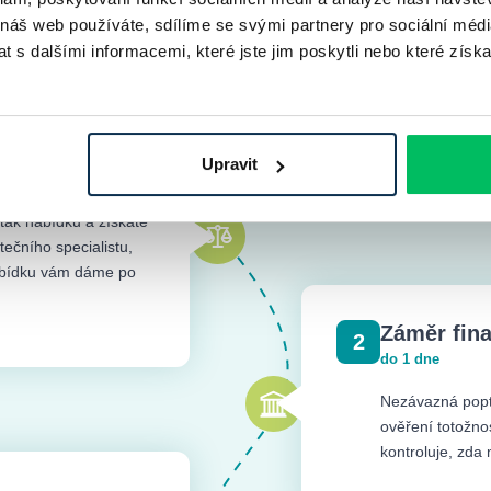
Peníze máte na účtu velice rychle
 náš web používáte, sdílíme se svými partnery pro sociální média
 s dalšími informacemi, které jste jim poskytli nebo které získa
Upravit
 tak nabídku a získáte
ečního specialistu,
nabídku vám dáme po
Záměr fin
2
do 1 dne
Nezávazná popt
ověření totožno
kontroluje, zda