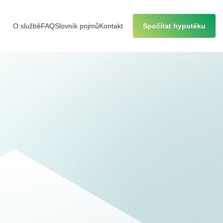
O službě
FAQ
Slovník pojmů
Kontakt
Spočítat hypotéku