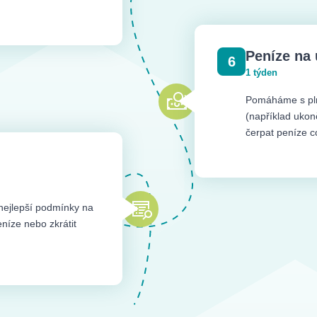
Peníze na 
6
1 týden
Pomáháme s pln
(například ukon
čerpat peníze c
nejlepší podmínky na
eníze nebo zkrátit