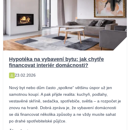
Hypotéka na vybavení bytu: jak chytře
financovat interiér domácnosti?
23.02.2026
Nový byt nebo dům často „spolkne“ většinu úspor už jen
samotnou koupí. A pak přijde realita: kuchyň, podlahy,
vestavěné skříně, sedačka, spotřebiče, světla – a rozpočet je
znovu na hraně. Dobrá zpráva je, že vybavení domácnosti
se dá financovat několika způsoby a ne vždy musíte sahat
po drahé spotřebitelské půjčce.