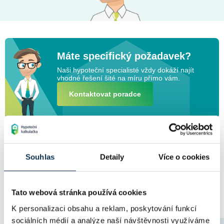
Máte specifický požadavek?
Naši hypoteční specialisté vždy dokáží najít
vhodné řešení šité na míru přímo vám.
Kontaktovat poradce
Souhlas
Detaily
Více o cookies
Reálné ukázky naší práce
Příklady řešených hypoték v
uplynulém roce
Tato webová stránka používá cookies
K personalizaci obsahu a reklam, poskytování funkcí
sociálních médií a analýze naší návštěvnosti využíváme