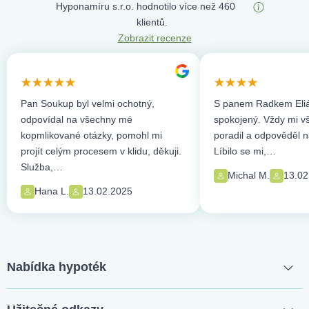
Hyponamíru s.r.o. hodnotilo více než 460
klientů.
Zobrazit recenze
Pan Soukup byl velmi ochotný,
S panem Radkem Eliá
odpovídal na všechny mé
spokojený. Vždy mi vše
kopmlikované otázky, pomohl mi
poradil a odpověděl n
projít celým procesem v klidu, děkuji.
Líbilo se mi,…
Služba,…
Michal M.
13.02
Hana L.
13.02.2025
Nabídka hypoték