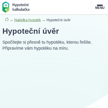
MENU
→
Nabídka hypoték
→
Hypoteční úvěr
Nabídka hypoték
Hypoteční úvěr
Magazín
Spočítejte si přesně tu hypotéku, kterou řešíte.
Připravíme vám hypotéku na míru.
Průvodce hypotékami
O službě
FAQ
Slovník pojmů
Kontakt