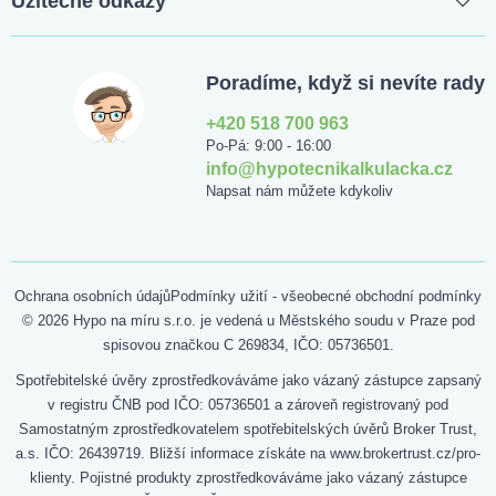
Užitečné odkazy
Poradíme, když si nevíte rady
+420 518 700 963
Po-Pá: 9:00 - 16:00
info@hypotecnikalkulacka.cz
Napsat nám můžete kdykoliv
Ochrana osobních údajů
Podmínky užití - všeobecné obchodní podmínky
© 2026 Hypo na míru s.r.o. je vedená u Městského soudu v Praze pod
spisovou značkou C 269834, IČO: 05736501.
Spotřebitelské úvěry zprostředkováváme jako vázaný zástupce zapsaný
v registru ČNB pod IČO: 05736501 a zároveň registrovaný pod
Samostatným zprostředkovatelem spotřebitelských úvěrů Broker Trust,
a.s. IČO: 26439719. Bližší informace získáte na www.brokertrust.cz/pro-
klienty. Pojistné produkty zprostředkováváme jako vázaný zástupce