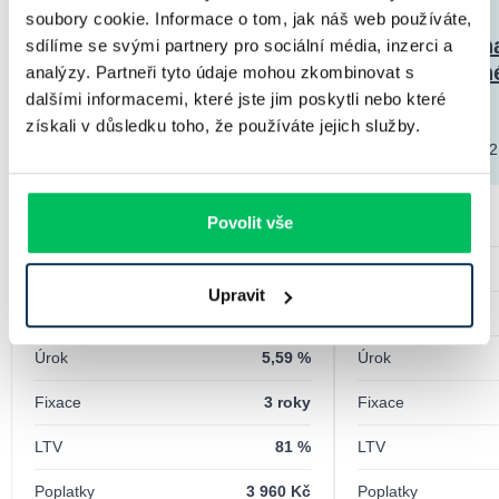
soubory cookie. Informace o tom, jak náš web používáte,
Ukázali mi další úhel
Odpovídali n
sdílíme se svými partnery pro sociální média, inzerci a
pohledu
komplikované
analýzy. Partneři tyto údaje mohou zkombinovat s
dalšími informacemi, které jste jim poskytli nebo které
získali v důsledku toho, že používáte jejich služby.
Jakub V.
13.02.2025
Hana L.
13.02
Povolit vše
Výše úvěru
2 205 000 Kč
Výše úvěru
Splatnost
30 let
Splatnost
Upravit
Měs. splátka
12 645 Kč
Měs. splátka
Úrok
5,59 %
Úrok
Fixace
3 roky
Fixace
LTV
81 %
LTV
Poplatky
3 960 Kč
Poplatky