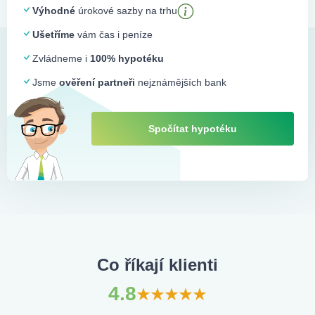
Výhodné
úrokové sazby na trhu
Nutnost ručení nemovitostí
, což znamená, že v
Ušetříme
vám čas i peníze
případě nesplácení může banka nemovitost zabavit.
Zvládneme i
100% hypotéku
Vyšší riziko pro dlužníka
, protože se nejedná o
standardní hypotéku určenou na bydlení.
Jsme
ověření partneři
nejznámějších bank
Délka vyřízení úvěru
je obvykle delší než u běžných
spotřebitelských úvěrů.
Spočítat hypotéku
Americká hypotéka je vhodná pro ty, kteří potřebují vyšší
částku na libovolný účel a zároveň mají možnost ručit
nemovitostí.
Co říkají klienti
4.8